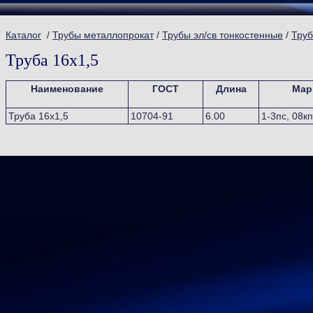
Каталог
/
Трубы металлопрокат
/
Трубы эл/св тонкостенные
/
Труб
Труба 16х1,5
Наименование
ГОСТ
Длина
Мар
Труба 16х1,5
10704-91
6.00
1-3пс, 08кп