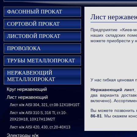
ФАСОННЫЙ ПРОКАТ
Лист нержав
СОРТОВОЙ ПРОКАТ
Предприятие «Киев-м
наших складских пом
ЛИСТОВОЙ ПРОКАТ
можете приобрести у 
ПРОВОЛОКА
ТРУБЫ МЕТАЛЛОПРОКАТ
НЕРЖАВЕЮЩИЙ
МЕТАЛЛОПРОКАТ
У нас гибкая ценовая 
Круг нержавеющий
Нержавеющий лист
,
два варианта достав
Лист нержавеющий
включено). Ассортимен
Лист н/ж AISI 304, 321, ст.08-12Х18Н10Т
Вы можете позвонить
Лист н/ж AISI 310 S, 316 TI, ст.10-
86-81
. Мы окажем кон
20Х23Н18, 10Х17Н13М2Т
Лист н/ж AISI 420, 430, ст.20-40Х13
Электроды н/ж