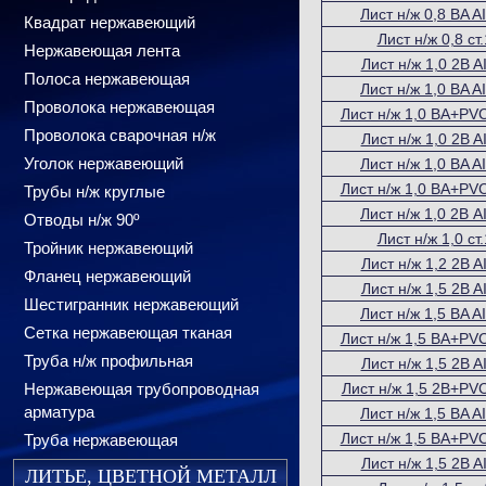
Лист н/ж 0,8 BA A
Квадрат нержавеющий
Лист н/ж 0,8 с
Нержавеющая лента
Лист н/ж 1,0 2B A
Полоса нержавеющая
Лист н/ж 1,0 BA A
Проволока нержавеющая
Лист н/ж 1,0 BA+PVC
Проволока сварочная н/ж
Лист н/ж 1,0 2B A
Уголок нержавеющий
Лист н/ж 1,0 BA A
Лист н/ж 1,0 BA+PVC
Трубы н/ж круглые
Лист н/ж 1,0 2В A
Отводы н/ж 90º
Лист н/ж 1,0 с
Тройник нержавеющий
Лист н/ж 1,2 2B A
Фланец нержавеющий
Лист н/ж 1,5 2B A
Шестигранник нержавеющий
Лист н/ж 1,5 BA A
Сетка нержавеющая тканая
Лист н/ж 1,5 BA+PVC
Труба н/ж профильная
Лист н/ж 1,5 2B A
Нержавеющая трубопроводная
Лист н/ж 1,5 2B+PVC
арматура
Лист н/ж 1,5 BA A
Лист н/ж 1,5 BA+PVC
Труба нержавеющая
Лист н/ж 1,5 2B A
ЛИТЬЕ, ЦВЕТНОЙ МЕТАЛЛ