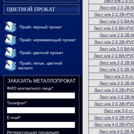
Лист н/ж 1,5 с
Лист н/ж 2,0 2B A
ЦВЕТНОЙ ПРОКАТ
Лист н/ж 2,0 2B+PVC
Лист н/ж 2,0 BA A
Прайс черный прокат
Лист н/ж 2,0 BA+PVC
Лист н/ж 2,0 2B A
Прайс нержавеющий прокат
Лист н/ж 2,0 2В+PVC
Лист н/ж 2,0 BA A
Прайс цветной прокат
Лист н/ж 2,0 BA+PVC
Лист н/ж 2,0 2B A
Прайс литье, цветной
металл
Лист н/ж 2,0 2В A
Лист н/ж 2,0 с
ЗАКАЗАТЬ МЕТАЛЛОПРОКАТ
Лист н/ж 3,0 2B A
ФИО контактного лица*:
Лист н/ж 3,0 2B+PVC
Лист н/ж 3,0 2B A
Телефон*:
Лист н/ж 3,0 2B+PVC
Лист н/ж 3,0 с
E-mail*:
Лист н/ж 4,0 2В+PVC
Лист н/ж 4,0 2В+PVC
Лист н/ж 4,0 2В A
Интересующая продукция: