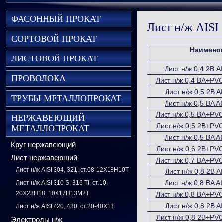
ФАСОННЫЙ ПРОКАТ
Лист н/ж AISI
СОРТОВОЙ ПРОКАТ
Наимено
ЛИСТОВОЙ ПРОКАТ
Лист н/ж 0,4 2В A
ПРОВОЛОКА
Лист н/ж 0,4 BA+PVC
Лист н/ж 0,5 2B A
ТРУБЫ МЕТАЛЛОПРОКАТ
Лист н/ж 0,5 BA A
Лист н/ж 0,5 BA+PVC
НЕРЖАВЕЮЩИЙ
Лист н/ж 0,5 2B+PVC
МЕТАЛЛОПРОКАТ
Лист н/ж 0,5 BA A
Круг нержавеющий
Лист н/ж 0,6 2B+PVC
Лист нержавеющий
Лист н/ж 0,7 BA+PVC
Лист н/ж AISI 304, 321, ст.08-12Х18Н10Т
Лист н/ж 0,8 2B A
Лист н/ж 0,8 BA A
Лист н/ж AISI 310 S, 316 TI, ст.10-
20Х23Н18, 10Х17Н13М2Т
Лист н/ж 0,8 BA+PVC
Лист н/ж 0,8 2B A
Лист н/ж AISI 420, 430, ст.20-40Х13
Лист н/ж 0,8 2B+PVC
Электроды н/ж