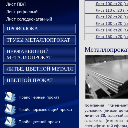
Лист 100 ст.20 (г.к
Лист ПВЛ
Лист 110 ст.20 (г.к
Лист рифленый
Лист 120 ст.20 (г.к
Лист холоднокатанный
Лист 130 ст.20 (г.к
ПРОВОЛОКА
Лист 140 ст.20 (г.к
Лист 150 ст.20 (г.к
ТРУБЫ МЕТАЛЛОПРОКАТ
Металлопрокат
НЕРЖАВЕЮЩИЙ
МЕТАЛЛОПРОКАТ
ЛИТЬЕ, ЦВЕТНОЙ МЕТАЛЛ
ЦВЕТНОЙ ПРОКАТ
Прайс черный прокат
Компания "Киев-ме
Прайс нержавеющий прокат
условиях (низкая цен
лист ст.20,
высочайши
заказчика (имеется 
Прайс цветной прокат
специфики той сферы,