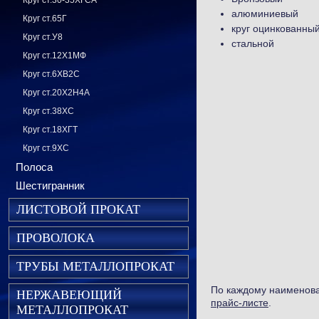
Круг ст.30-35ХГСА
алюминиевый
Круг ст.65Г
круг оцинкованны
Круг ст.У8
стальной
Круг ст.12Х1МФ
Круг ст.6ХВ2С
Круг ст.20Х2Н4А
Круг ст.38ХС
Круг ст.18ХГТ
Круг ст.9ХС
Полоса
Шестигранник
ЛИСТОВОЙ ПРОКАТ
ПРОВОЛОКА
ТРУБЫ МЕТАЛЛОПРОКАТ
По каждому наименов
НЕРЖАВЕЮЩИЙ
прайс-листе
.
МЕТАЛЛОПРОКАТ