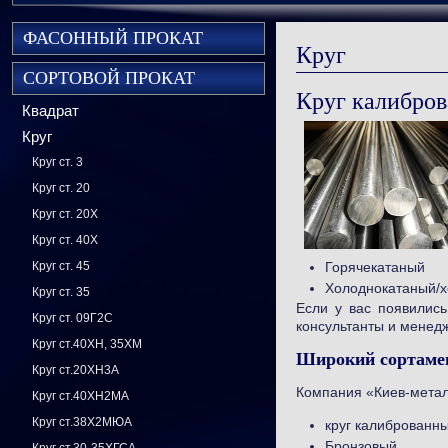
ФАСОННЫЙ ПРОКАТ
Круг
СОРТОВОЙ ПРОКАТ
Круг калибро
Квадрат
Круг
Круг ст. 3
Круг ст. 20
Круг ст. 20Х
Круг ст. 40Х
Горячекатаный
Круг ст. 45
Холоднокатаный/х
Круг ст. 35
Если у вас появились
Круг ст. 09Г2С
консультанты и менедж
Круг ст.40ХН, 35ХМ
Широкий сортаме
Круг ст.20ХН3А
Компания «Киев-метал
Круг ст.40ХН2МА
Круг ст.38Х2МЮА
круг калиброванн
Бронзовый