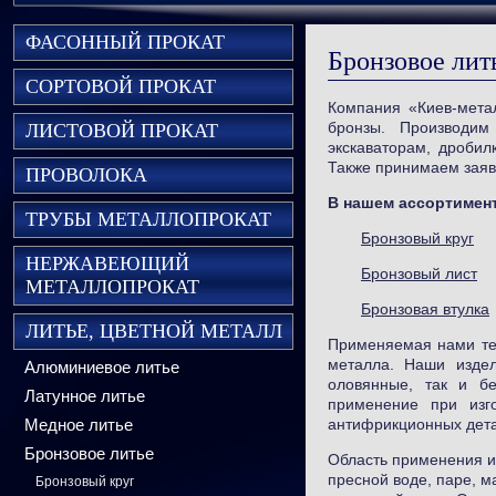
ФАСОННЫЙ ПРОКАТ
Бронзовое лит
СОРТОВОЙ ПРОКАТ
Компания «Киев-мета
бронзы. Производим
ЛИСТОВОЙ ПРОКАТ
экскаваторам, дробил
Также принимаем заяв
ПРОВОЛОКА
В нашем ассортимент
ТРУБЫ МЕТАЛЛОПРОКАТ
Бронзовый круг
НЕРЖАВЕЮЩИЙ
Бронзовый лист
МЕТАЛЛОПРОКАТ
Бронзовая втулка
ЛИТЬЕ, ЦВЕТНОЙ МЕТАЛЛ
Применяемая нами те
металла. Наши изде
Алюминиевое литье
оловянные, так и б
Латунное литье
применение при изг
Медное литье
антифрикционных дет
Бронзовое литье
Область применения и
пресной воде, паре, м
Бронзовый круг