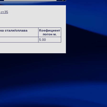
ст.35
ка стали/сплава
Коефициент
погон м.
5.00