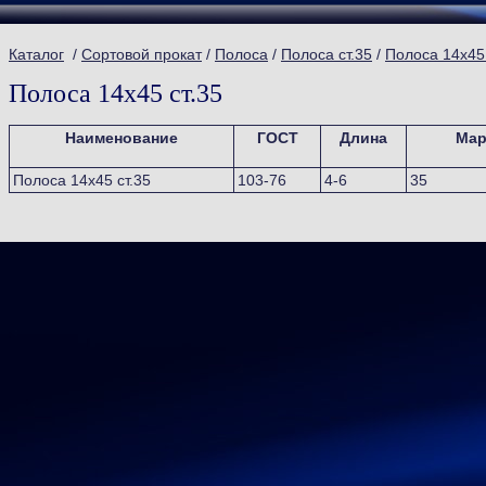
Каталог
/
Сортовой прокат
/
Полоса
/
Полоса ст.35
/
Полоса 14х45 
Полоса 14х45 ст.35
Наименование
ГОСТ
Длина
Мар
Полоса 14х45 ст.35
103-76
4-6
35