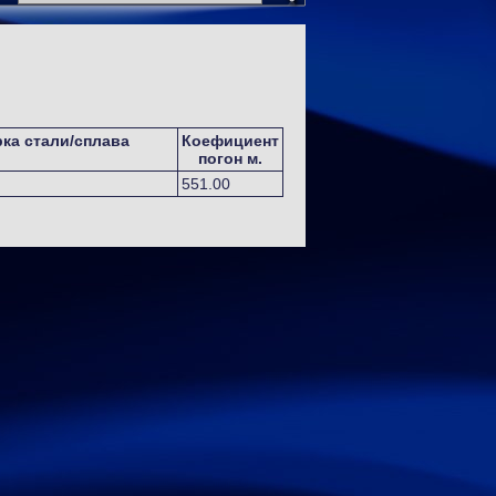
ка стали/сплава
Коефициент
погон м.
551.00