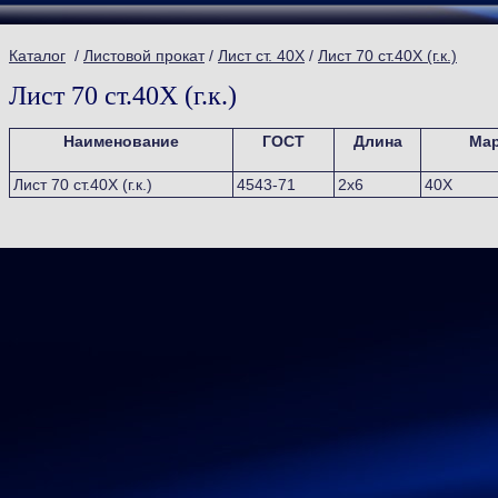
Каталог
/
Листовой прокат
/
Лист ст. 40Х
/
Лист 70 ст.40Х (г.к.)
Лист 70 ст.40Х (г.к.)
Наименование
ГОСТ
Длина
Мар
Лист 70 ст.40Х (г.к.)
4543-71
2х6
40Х