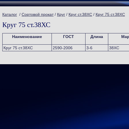
Каталог
/
Сортовой прокат
/
Круг
/
Круг ст.38ХС
/
Круг 75 ст.38ХС
Круг 75 ст.38ХС
Наименование
ГОСТ
Длина
Мар
Круг 75 ст.38ХС
2590-2006
3-6
38ХС