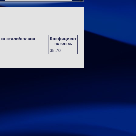
ка стали/сплава
Коефициент
погон м.
35.70