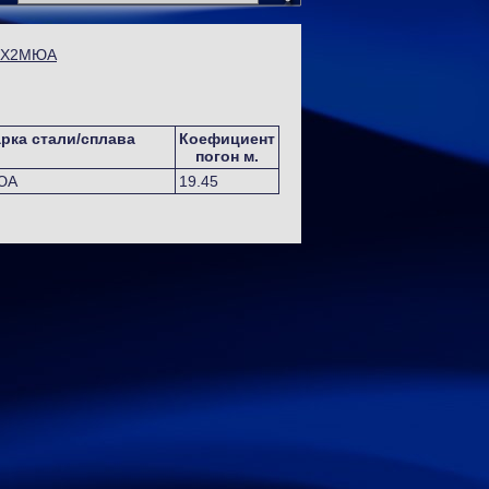
38Х2МЮА
рка стали/сплава
Коефициент
погон м.
ЮА
19.45