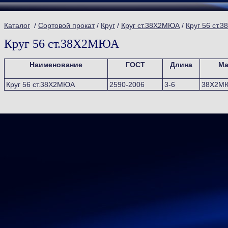
Каталог
/
Сортовой прокат
/
Круг
/
Круг ст.38Х2МЮА
/
Круг 56 ст.
Круг 56 ст.38Х2МЮА
Наименование
ГОСТ
Длина
Ма
Круг 56 ст.38Х2МЮА
2590-2006
3-6
38Х2М