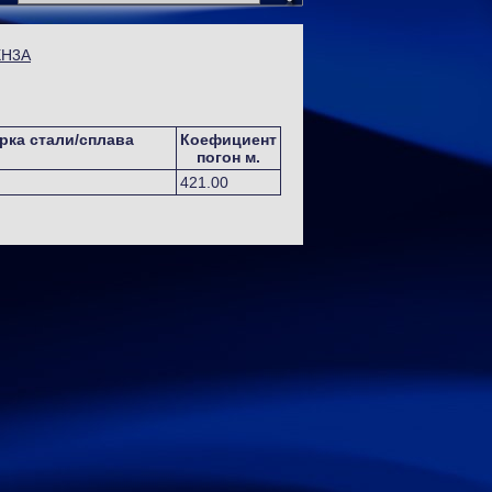
ХН3А
рка стали/сплава
Коефициент
погон м.
421.00