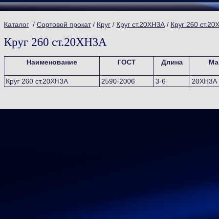
Каталог
/
Сортовой прокат
/
Круг
/
Круг ст.20ХН3А
/
Круг 260 ст.20
Круг 260 ст.20ХН3А
Наименование
ГОСТ
Длина
Ма
Круг 260 ст.20ХН3А
2590-2006
3-6
20ХН3А